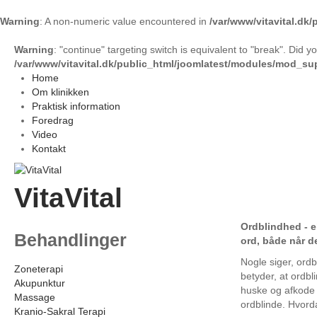
Warning
: A non-numeric value encountered in
/var/www/vitavital.dk
Warning
: "continue" targeting switch is equivalent to "break". Did 
/var/www/vitavital.dk/public_html/joomlatest/modules/mod_s
Home
Om klinikken
Praktisk information
Foredrag
Video
Kontakt
VitaVital
Ordblindhed - e
Behandlinger
ord, både når d
Nogle siger, ordb
Zoneterapi
betyder, at ordb
Akupunktur
huske og afkode 
Massage
ordblinde. Hvord
Kranio-Sakral Terapi