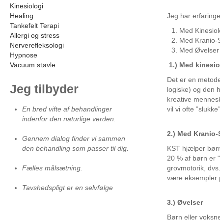
Kinesiologi
Healing
Jeg har erfaring
Tankefelt Terapi
Med Kinesiol
Allergi og stress
Med Kranio-S
Nerverefleksologi
Med Øvelser
Hypnose
Vacuum støvle
1.) Med kinesi
Det er en metode
Jeg
tilbyder
logiske) og den 
kreative mennesk
En bred vifte af behandlinger
vil vi ofte ”slukk
indenfor den naturlige verden.
2.) Med Kranio-
Gennem dialog finder vi sammen
den behandling som passer til dig.
KST hjælper børn 
20 % af børn er "
Fælles målsætning.
grovmotorik, dvs
være eksempler p
Tavshedspligt er en selvfølge
3.) Øvelser
Børn eller voksn