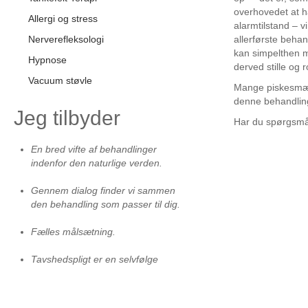
overhovedet at h
Allergi og stress
alarmtilstand – v
Nerverefleksologi
allerførste behan
kan simpelthen m
Hypnose
derved stille og ro
Vacuum støvle
Mange piskesmæld
denne behandlin
Jeg
tilbyder
Har du spørgsmål
En bred vifte af behandlinger
indenfor den naturlige verden.
Gennem dialog finder vi sammen
den behandling som passer til dig.
Fælles målsætning.
Tavshedspligt er en selvfølge