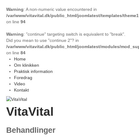
Warning
: A non-numeric value encountered in
/var/www/vitavital.dk/public_html/joomlatest/templates/theme
on line
94
Warning
: "continue" targeting switch is equivalent to "break".
Did you mean to use "continue 2"? in
/var/www/vitavital.dk/public_html/joomlatest/modules/mod_s
on line
84
Home
Om klinikken
Praktisk information
Foredrag
Video
Kontakt
VitaVital
Behandlinger