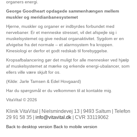
organers energi.
George Goodheart opdagede sammenhængen mellem
muskler og meridianbanesystemet
Hjerne, muskler og organer er indbyrdes forbundet med
nervebaner. Er et menneske stresset, vil det afspejle sig i
muskelsystemet og give nedsat organaktivitet. Sygdom er en
afvigelse fra det normale – et alarmsystem fra kroppen.
Kinesiologi er derfor et godt redskab til forebyggelse.
Kropsafbalancering gør det muligt for alle mennesker ved hjælp
af muskelsystemet at mærke og erkende energi-ubalancer, som
ellers ville være skjult for os.
(Kilde: Jarle Tamsen & Edel Hovgaard)
Har du spørgsmål er du velkommen til at kontakte mig.
VitaVital
©
2026
Klinik VitaVital | Nielsmindevej 13
|
9493 Saltum
|
Telefon
29 91 58 35
|
info@vitavital.dk
| CVR 33119062
Back to desktop version
Back to mobile version