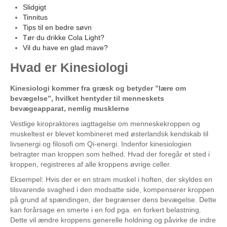
Slidgigt
Tinnitus
Tips til en bedre søvn
Tør du drikke Cola Light?
Vil du have en glad mave?
Hvad
er
Kinesiologi
Kinesiologi kommer fra græsk og betyder ”lære om
bevægelse”, hvilket hentyder til menneskets
bevægeapparat, nemlig musklerne
Vestlige kiropraktores iagttagelse om menneskekroppen og
muskeltest er blevet kombineret med østerlandsk kendskab til
livsenergi og filosofi om Qi-energi. Indenfor kinesiologien
betragter man kroppen som helhed. Hvad der foregår et sted i
kroppen, registreres af alle kroppens øvrige celler.
Eksempel: Hvis der er en stram muskel i hoften, der skyldes en
tilsvarende svaghed i den modsatte side, kompenserer kroppen
på grund af spændingen, der begrænser dens bevægelse. Dette
kan forårsage en smerte i en fod pga. en forkert belastning.
Dette vil ændre kroppens generelle holdning og påvirke de indre