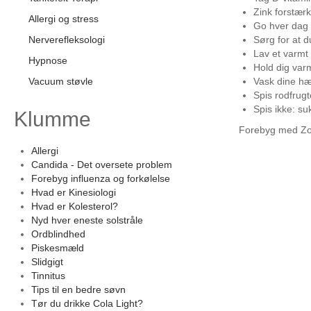
Zink forstærk
Allergi og stress
Go hver dag 
Nerverefleksologi
Sørg for at 
Lav et varmt
Hypnose
Hold dig varm
Vacuum støvle
Vask dine hæ
Spis rodfrug
Spis ikke: su
Klumme
Forebyg med Zone
Allergi
Candida - Det oversete problem
Forebyg influenza og forkølelse
Hvad er Kinesiologi
Hvad er Kolesterol?
Nyd hver eneste solstråle
Ordblindhed
Piskesmæld
Slidgigt
Tinnitus
Tips til en bedre søvn
Tør du drikke Cola Light?