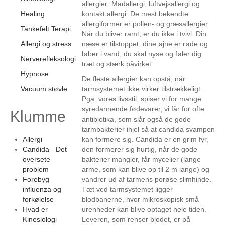
allergier: Madallergi, luftvejsallergi og
Healing
kontakt allergi. De mest bekendte
allergiformer er pollen- og græsallergier.
Tankefelt Terapi
Når du bliver ramt, er du ikke i tvivl. Din
Allergi og stress
næse er tilstoppet, dine øjne er røde og
løber i vand, du skal nyse og føler dig
Nerverefleksologi
træt og stærk påvirket.
Hypnose
De fleste allergier kan opstå, når
Vacuum støvle
tarmsystemet ikke virker tilstrækkeligt.
Pga. vores livsstil, spiser vi for mange
syredannende fødevarer, vi får for ofte
Klumme
antibiotika, som slår også de gode
tarmbakterier ihjel så at candida svampen
Allergi
kan formere sig. Candida er en grim fyr,
Candida - Det
den formerer sig hurtig, når de gode
oversete
bakterier mangler, får mycelier (lange
problem
arme, som kan blive op til 2 m lange) og
Forebyg
vandrer ud af tarmens porøse slimhinde.
influenza og
Tæt ved tarmsystemet ligger
forkølelse
blodbanerne, hvor mikroskopisk små
Hvad er
urenheder kan blive optaget hele tiden.
Kinesiologi
Leveren, som renser blodet, er på