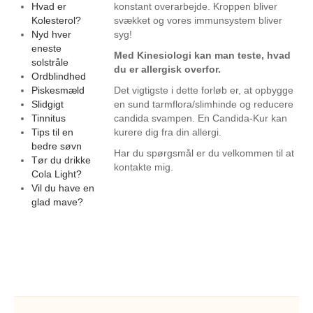
Hvad er
konstant overarbejde. Kroppen bliver
Kolesterol?
svækket og vores immunsystem bliver
Nyd hver
syg!
eneste
Med Kinesiologi kan man teste, hvad
solstråle
du er allergisk overfor.
Ordblindhed
Piskesmæld
Det vigtigste i dette forløb er, at opbygge
Slidgigt
en sund tarmflora/slimhinde og reducere
Tinnitus
candida svampen. En Candida-Kur kan
Tips til en
kurere dig fra din allergi.
bedre søvn
Har du spørgsmål er du velkommen til at
Tør du drikke
kontakte mig.
Cola Light?
Vil du have en
glad mave?